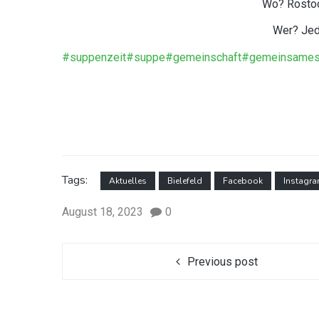
Wo?
Rostoc
Wer? Jede
#suppenzeit
#suppe
#gemeinschaft
#gemeinsame
Tags:
Aktuelles
Bielefeld
Facebook
Instagr
August 18, 2023
0
Previous post