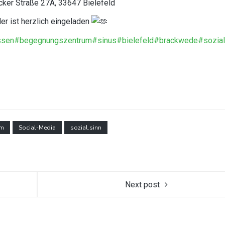
ker Straße 27A, 33647 Bielefeld
r ist herzlich eingeladen
ssen
#begegnungszentrum
#sinus
#bielefeld
#brackwede
#sozial
am
Social-Media
sozial.sinn
Next post