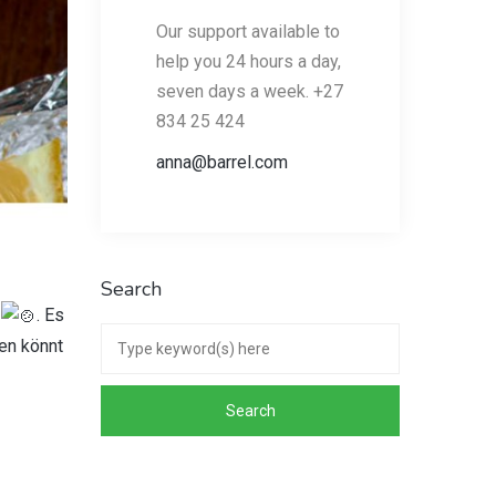
Our support available to
help you 24 hours a day,
seven days a week. +27
834 25 424
anna@barrel.com
Search
t
. Es
en könnt