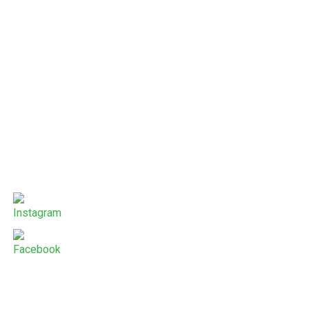
Alltagsassistenz / Haushaltshilfe
(m/w/d)
MEHR ERFAHREN