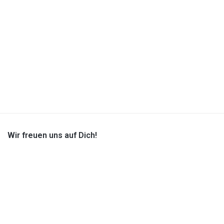
Pflegehilfskraft (m/w/d)
auf Minijob Basis
MEHR ERFAHREN
Wir freuen uns auf Dich!