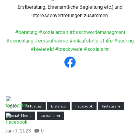
Erstberatung, Ehrenamtliche Begleitung etc.) und
Interessenvertretungen zusammen.
#beratung
#sozialarbeit
#beschwerdemanagment
#einrichtung
#erstaufnahme
#anlaufstelle
#hilfe
#südring
#bielefeld
#brackwede
#sozialsinn
Tags:
Aktuelles
Bielefeld
Facebook
Instagram
Social-Media
sozial.sinn
Juni 1, 2023
0